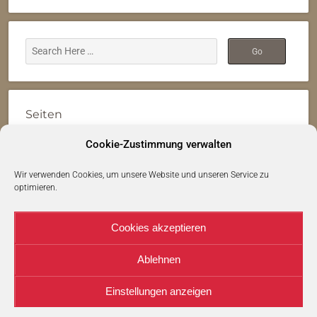
Seiten
Datenschutzerklärung
Cookie-Zustimmung verwalten
Cookie-Richtlinie (EU)
Wir verwenden Cookies, um unsere Website und unseren Service zu
optimieren.
Impressum
Cookies akzeptieren
Ablehnen
Copyright © 2026 · All Rights Reserved · Rosamaria
Jell M.A.phil.
Einstellungen anzeigen
Theme: Natural Lite by
Organic Themes
·
RSS Feed