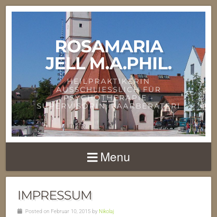
ROSAMARIA
JELL M.A.PHIL.
HEILPRAKTIKERIN
AUSSCHLIESSLICH FÜR
PSYCHOTHERAPIE -
SUPERVISORIN, PAARBERATERI
Menu
IMPRESSUM
Posted on Februar 10, 2015 by
Nikolaj